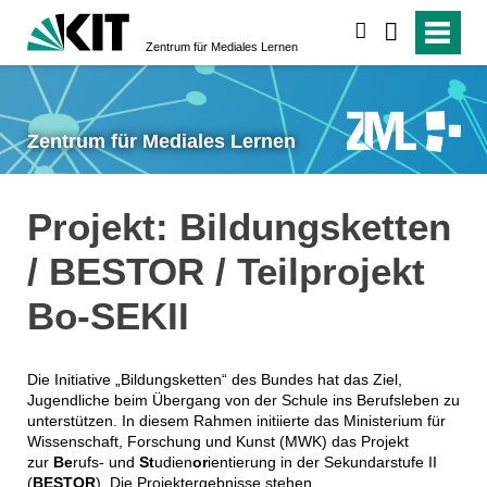
suchen
Zentrum für Mediales Lernen
Zentrum für Mediales Lernen
Projekt: Bildungsketten
/ BESTOR / Teilprojekt
Bo-SEKII
Die Initiative „Bildungsketten“ des Bundes hat das Ziel,
Jugendliche beim Übergang von der Schule ins Berufsleben zu
unterstützen. In diesem Rahmen initiierte das Ministerium für
Wissenschaft, Forschung und Kunst (MWK) das Projekt
zur
Be
rufs- und
St
udien
or
ientierung in der Sekundarstufe II
(
BESTOR
). Die Projektergebnisse stehen