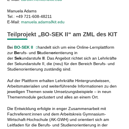
Manuela Adams
Tel.: +49 721-608-48211
E-Mail:
manuela.adams∂kit.edu
Teilprojekt „BO-SEK II“ am ZML des KIT
Bei
BO-SEK II
handelt sich um eine Online-Lernplattform
zur
Be
rufs- und
St
udien
or
ientierung in
der
Sek
undarstufe
II
.
Das Angebot richtet sich an Lehrkräfte
der Sekundarstufe II, die (neu) für den Bereich Berufs- und
Studienorientierung zuständig sind.
Auf der Plattform erhalten Lehrkräfte Hintergrundwissen,
Arbeitsmaterialien und weiterführende Informationen zu den
jeweiligen Themen sowie Umsetzungsbeispiele – in neun
Themenmodule geclustert und alles an einem Ort.
Die Entwicklung erfolgte in enger Zusammenarbeit mit
Fachreferent:innen und dem Arbeitskreis Gymnasium-
Wirtschaft-Hochschule (AK-GWH) und orientiert sich am
Leitfaden für die Berufs- und Studienorientierung in der