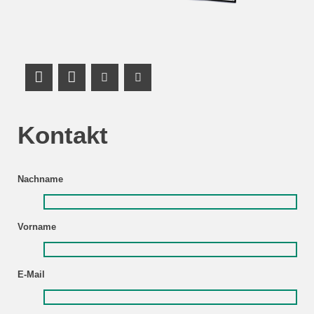
LinkedIn Profile
Mastodon
Youtube Channel
Youtube Channel
Kontakt
Nachname
Vorname
E-Mail