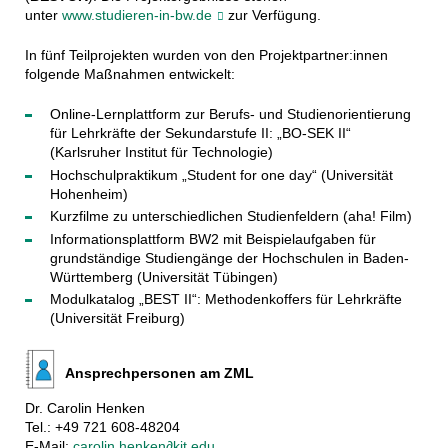
unter
www.studieren-in-bw.de
zur Verfügung.
In fünf Teilprojekten wurden von den Projektpartner:innen
folgende Maßnahmen entwickelt:
Online-Lernplattform zur Berufs- und Studienorientierung
für Lehrkräfte der Sekundarstufe II: „BO-SEK II“
(Karlsruher Institut für Technologie)
Hochschulpraktikum „Student for one day“ (Universität
Hohenheim)
Kurzfilme zu unterschiedlichen Studienfeldern (aha! Film)
Informationsplattform BW2 mit Beispielaufgaben für
grundständige Studiengänge der Hochschulen in Baden-
Württemberg (Universität Tübingen)
Modulkatalog „BEST II“: Methodenkoffers für Lehrkräfte
(Universität Freiburg)
Ansprechpersonen am ZML
Dr. Carolin Henken
Tel.: +49 721 608-48204
E-Mail:
carolin.henken∂kit.edu