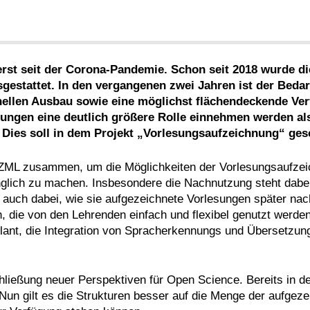
erst seit der Corona-Pandemie. Schon seit 2018 wurde d
sgestattet. In den vergangenen zwei Jahren ist der Bed
nellen Ausbau sowie eine möglichst flächendeckende Ver
ungen eine deutlich größere Rolle einnehmen werden als
 Dies soll in dem Projekt „Vorlesungsaufzeichnung“ ge
d ZML zusammen, um die Möglichkeiten der Vorlesungsaufze
nglich zu machen. Insbesondere die Nachnutzung steht dabei
 auch dabei, wie sie aufgezeichnete Vorlesungen später nach
n, die von den Lehrenden einfach und flexibel genutzt wer
lant, die Integration von Spracherkennungs und Übersetzu
schließung neuer Perspektiven für Open Science. Bereits in d
un gilt es die Strukturen besser auf die Menge der aufgez