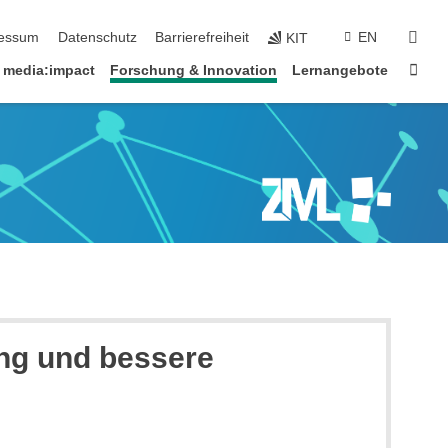
erspringen
suc
essum
Datenschutz
Barrierefreiheit
EN
KIT
Star
media:impact
Forschung & Innovation
Lernangebote
ung und bessere