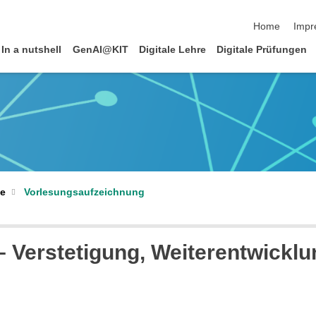
Navigation üb
Home
Impr
In a nutshell
GenAI@KIT
Digitale Lehre
Digitale Prüfungen
te
Vorlesungsaufzeichnung
 Verstetigung, Weiterentwickl