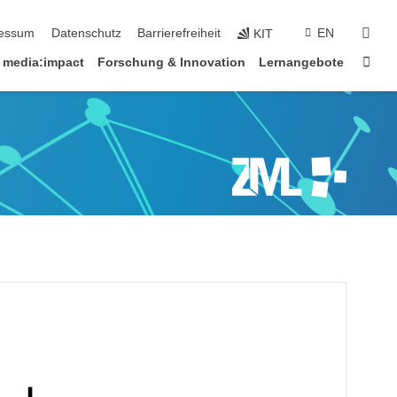
erspringen
suc
essum
Datenschutz
Barrierefreiheit
EN
KIT
Star
media:impact
Forschung & Innovation
Lernangebote