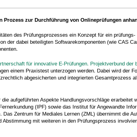
ten Prozess zur Durchführung von Onlineprüfungen anha
ivitäten des Prüfungsprozesses ein Konzept für ein prüfungs
ion der dabei beteiligten Softwarekomponenten (wie CAS Camp
nenten.
rtnerschaft für innovative E-Prüfungen. Projektverbund der
gen einem Praxistest unterzogen werden. Dabei wird der Fok
zrechtlich abgesicherten und integrierten Gesamtprozess al
r die aufgeführten Aspekte Handlungsvorschläge erarbeitet we
d Fernerkundung (IPF) sowie das Institut für Angewandte Inf
e. Das Zentrum für Mediales Lernen (ZML) übernimmt die A
nd Abstimmung mit weiteren in den Prüfungsprozess involvi