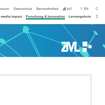
erspringen
suc
essum
Datenschutz
Barrierefreiheit
EN
KIT
Star
media:impact
Forschung & Innovation
Lernangebote