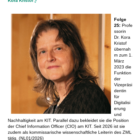
Kora Kristof
herzlich eingeladen. Die Teilnahme ist
kostenfrei. Für eine Teilnahme ist
eine Anmeldung erforderlich.
Folge
25:
Profe
ssorin
Dr. Kora
Kristof
übernah
m zum 1.
März
2023 die
Funktion
der
Vizepräsi
dentin
für
Digitalisi
erung
und
Nachhaltigkeit am KIT. Parallel dazu bekleidet sie die Position
der Chief Information Officer (CIO) am KIT. Seit 2026 ist sie
zudem als kommissarische wissenschaftliche Leiterin des ZML
tätig. (NL01/2026)