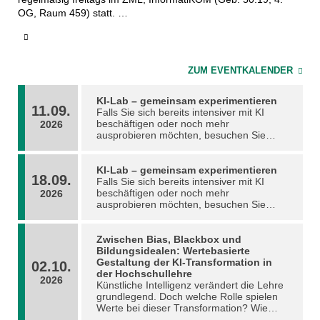
OG, Raum 459) statt.
Alle Termine und Austausch finden Sie auch in der KI-
Community auf MS-Teams
ZUM EVENTKALENDER
Kommen Sie vorbei!
KI-Lab – gemeinsam experimentieren
11.09.
Falls Sie sich bereits intensiver mit KI
beschäftigen oder noch mehr
2026
ausprobieren möchten, besuchen Sie
unser KI-Lab – ein offener Raum für
informellen Austausch und gemeinsames
Experimentieren mit KI-Anwendungen.
KI-Lab – gemeinsam experimentieren
18.09.
Das KI-Lab findet regelmäßig freitags im
Falls Sie sich bereits intensiver mit KI
ZML, InformatiKOM (Geb. 50.19, 4. OG,
beschäftigen oder noch mehr
2026
Raum 459) statt. Alle Termine und
ausprobieren möchten, besuchen Sie
Austausch finden Sie auch in der KI-
unser KI-Lab – ein offener Raum für
Community auf MS-Teams Kommen Sie
informellen Austausch und gemeinsames
vorbei!
Experimentieren mit KI-Anwendungen.
Zwischen Bias, Blackbox und
Das KI-Lab findet regelmäßig freitags im
Bildungsidealen: Wertebasierte
ZML, InformatiKOM (Geb. 50.19, 4. OG,
Gestaltung der KI-Transformation in
02.10.
Raum 459) statt. Alle Termine und
der Hochschullehre
2026
Austausch finden Sie auch in der KI-
Künstliche Intelligenz verändert die Lehre
Community auf MS-Teams Kommen Sie
grundlegend. Doch welche Rolle spielen
vorbei!
Werte bei dieser Transformation? Wie
lassen sich Risiken durch technologische