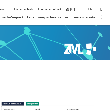
erspringen
suc
essum
Datenschutz
Barrierefreiheit
EN
KIT
Star
media:impact
Forschung & Innovation
Lernangebote