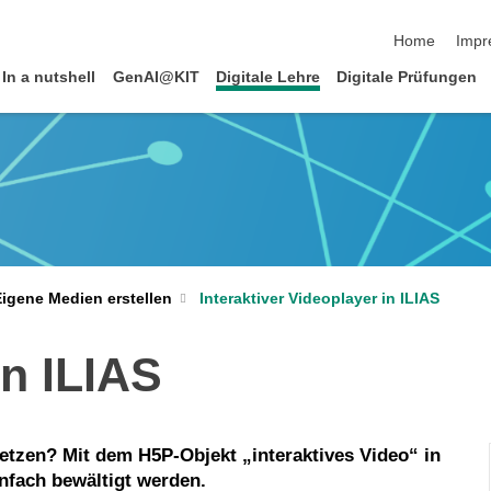
Navigation üb
Home
Impr
In a nutshell
GenAI@KIT
Digitale Lehre
Digitale Prüfungen
Interaktiver Videoplayer in ILIAS
igene Medien erstellen
in ILIAS
setzen? Mit dem H5P-Objekt „interaktives Video“ in
nfach bewältigt werden.